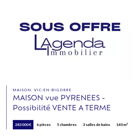
MAISON, VIC-EN-BIGORRE
MAISON vue PYRENEES -
Possibilité VENTE A TERME
283 000 €
6 pièces
5 chambres
3 salles de bains
140 m²