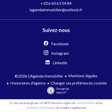
+33 6 60 63 54 84
lagendaimmobilier@outlook.fr
Suivez-nous
Facebook
Instagram
Linkedin
Mentions légales
©2026 L'Agenda Immobilier
Honoraires d'agence
Changer ses préférences cookies
Design by
Apimo™
Ce site est protégé par reCAPTCHA et les règles de
confidentialité
et les
conditions d'utilisation
de Google s'appliquent.