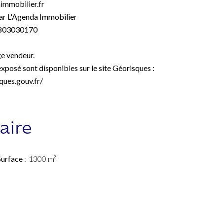
immobilier.fr
r L'Agenda Immobilier
803030170
e vendeur.
exposé sont disponibles sur le site Géorisques :
ques.gouv.fr/
ire
Surface
1300 m²