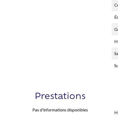
C
É
G
H
Sa
S
Prestations
Pas d'informations disponibles
H