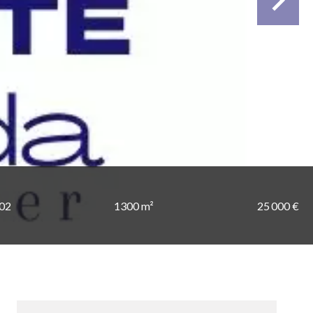
802
1300 m²
25 000 €